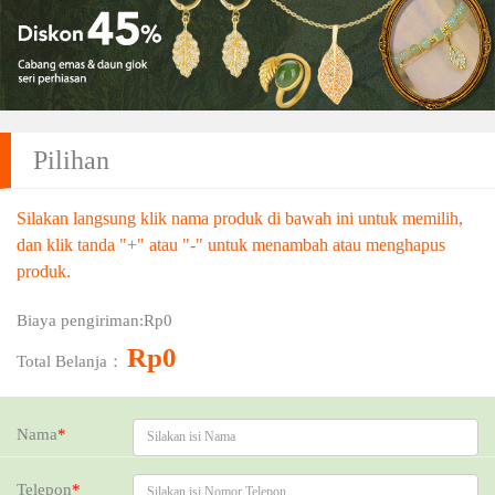
Pilihan
Silakan langsung klik nama produk di bawah ini untuk memilih,
dan klik tanda "+" atau "-" untuk menambah atau menghapus
produk.
Harga：
Rp0
Biaya pengiriman:
Rp0
Kupon：
Rp0
Total Belanja：
Nama
*
Telepon
*