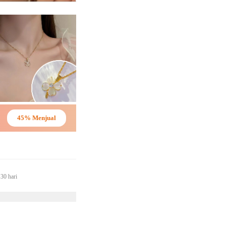
45% Menjual
30 hari