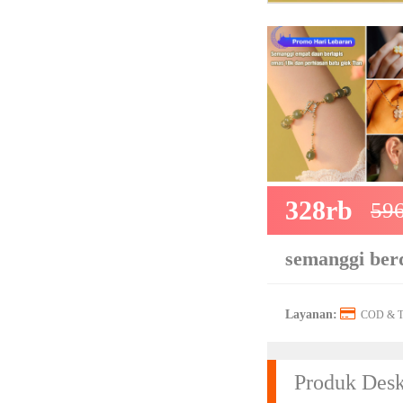
328rb
596
semanggi ber
Layanan:
COD & Tr
Produk Desk