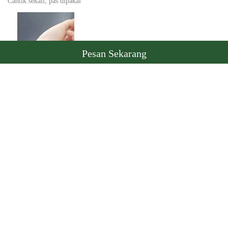
Cantik sekali, pas dipakai
Pesan Sekarang
Yasmini
05/08/2026
Sesuai gambar, suka