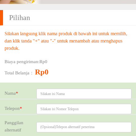
Pilihan
Silakan langsung klik nama produk di bawah ini untuk memilih,
dan klik tanda "+" atau "-" untuk menambah atau menghapus
produk.
Harga：
Rp0
Biaya pengiriman:
Rp0
Kupon：
Rp0
Total Belanja：
Nama
*
Telepon
*
Panggilan
alternatif