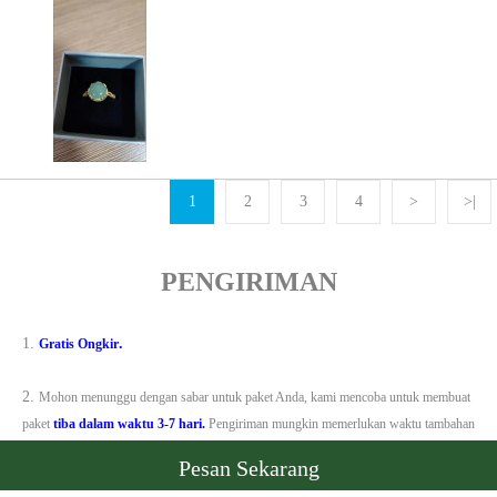
1
2
3
4
>
>|
PENGIRIMAN
1.
.
Gratis Ongkir
2.
Mohon menunggu dengan sabar untuk paket Anda, kami mencoba untuk membuat
paket
tiba dalam waktu 3-7 hari.
Pengiriman mungkin memerlukan waktu tambahan
.
selama periode penjualan, hari libur, dan keadaan tak terduga seperti cuaca ekstrem
Pesan Sekarang