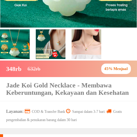
348rb
632rb
45% Menjual
Jade Koi Gold Necklace - Membawa
Keberuntungan, Kekayaan dan Kesehatan
Layanan:
COD & Transfer Bank
Sampai dalam 3-7 hari:
Gratis
pengembalian & penukaran barang dalam 30 hari