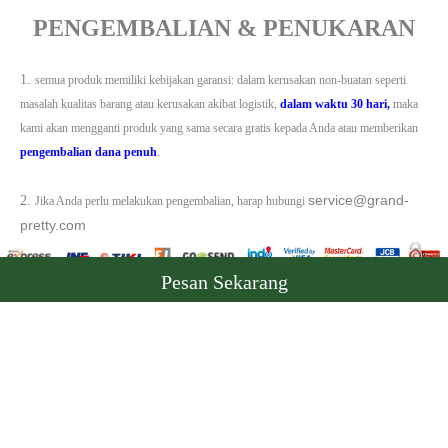
PENGEMBALIAN & PENUKARAN
1.
semua produk memiliki kebijakan garansi: dalam kerusakan non-buatan seperti
masalah kualitas barang atau kerusakan akibat logistik,
dalam waktu 30 hari,
maka
kami akan mengganti produk yang sama secara gratis kepada Anda atau memberikan
pengembalian dana penuh
.
service@grand-
2.
Jika Anda perlu melakukan pengembalian, harap hubungi
pretty.com
Pesan Sekarang
Informasi kontak： service-ID@lozt.shop
Informasi
Tentang kami