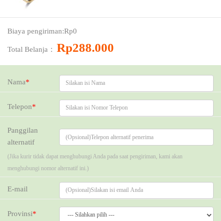
Harga：
Rp288000
Biaya pengiriman:
Rp0
Kupon：
Rp288.000
Total Belanja：
Nama
*
Telepon
*
Panggilan
alternatif
(Jika kurir tidak dapat menghubungi Anda pada saat pengiriman, kami akan
menghubungi nomor alternatif ini.)
E-mail
Provinsi
*