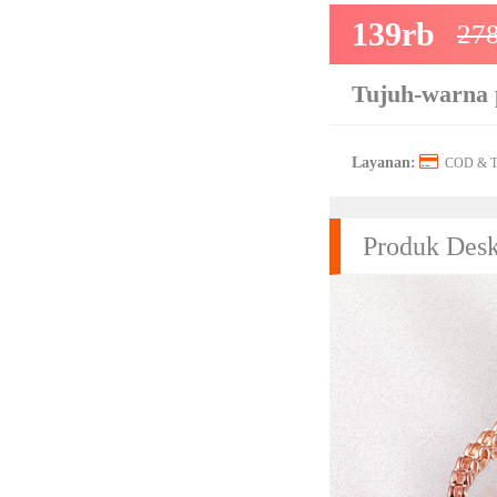
139rb
278
Tujuh-warna 
Layanan:
COD & Tr
Produk Desk