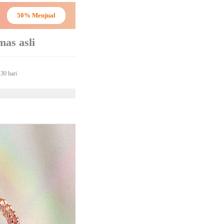
50% Menjual
as asli
30 hari